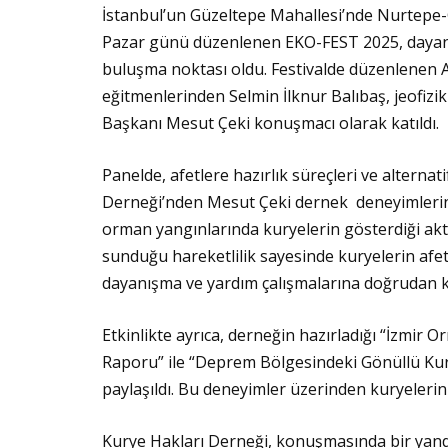
İstanbul’un Güzeltepe Mahallesi’nde Nurtepe
Pazar günü düzenlenen EKO-FEST 2025, dayanı
buluşma noktası oldu. Festivalde düzenlenen A
eğitmenlerinden Selmin İlknur Balıbaş, jeofiz
Başkanı Mesut Çeki konuşmacı olarak katıldı.
Panelde, afetlere hazırlık süreçleri ve alternat
Derneği’nden Mesut Çeki dernek deneyimlerini 
orman yangınlarında kuryelerin gösterdiği aktif
sunduğu hareketlilik sayesinde kuryelerin afet b
dayanışma ve yardım çalışmalarına doğrudan k
Etkinlikte ayrıca, derneğin hazırladığı “İzmir
Raporu” ile “Deprem Bölgesindeki Gönüllü Ku
paylaşıldı. Bu deneyimler üzerinden kuryelerin af
Kurye Hakları Derneği, konuşmasında bir yand