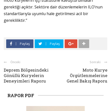
moto kuryelerin işçi statüsüne kavuşturulmaları
gerektiği açıktır. Sektöre dair düzenlemelerin ILO’nun
standartlarıyla uyumlu hale getirilmesi acil bir
gerekliliktir.”
Paylaş
Paylaş
Önceki
Sonraki
Deprem Bölgesindeki
Moto Kurye
Gönüllü Kuryelerin
Örgütlenmelerine
Deneyimleri Raporu
Genel Bakış Raporu
RAPOR PDF