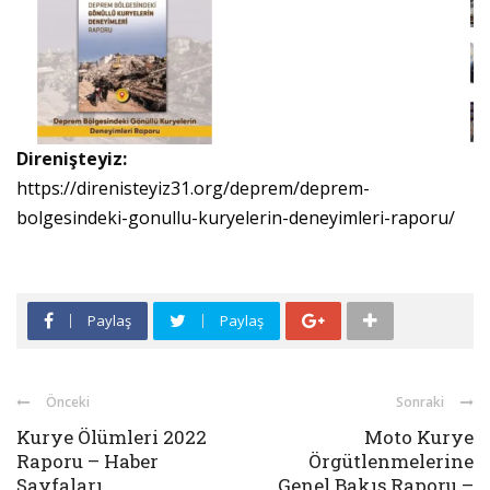
Direnişteyiz:
https://direnisteyiz31.org/deprem/deprem-
bolgesindeki-gonullu-kuryelerin-deneyimleri-raporu/
Paylaş
Paylaş
Önceki
Sonraki
Kurye Ölümleri 2022
Moto Kurye
Raporu – Haber
Örgütlenmelerine
Sayfaları
Genel Bakış Raporu –