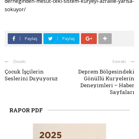
derneginden-mesut-ceki-sistem-kuryeyi-azraille-yarisa-
sokuyor/
Paylaş
Paylaş
Önceki
Sonraki
Çocuk İşçilerin
Deprem Bölgesindeki
Seslerini Duyuyoruz
Gönüllü Kuryelerin
Deneyimleri – Haber
Sayfaları
RAPOR PDF