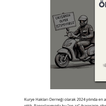
Kurye Hakları Derneği olarak 2024 yılında en az
ettik. Raporlarımızda bu “en az” ibaresinin altı