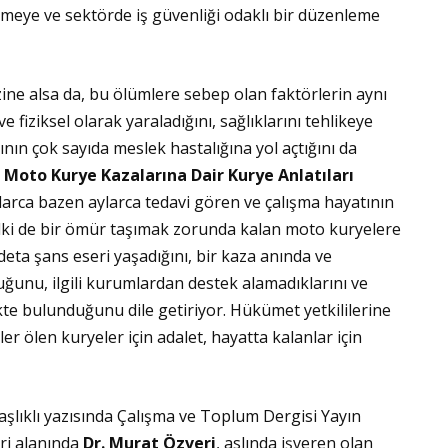
irmeye ve sektörde iş güvenliği odaklı bir düzenleme
ine alsa da, bu ölümlere sebep olan faktörlerin aynı
fiziksel olarak yaraladığını, sağlıklarını tehlikeye
ının çok sayıda meslek hastalığına yol açtığını da
Moto Kurye Kazalarına Dair Kurye Anlatıları
larca bazen aylarca tedavi gören ve çalışma hayatının
 belki de bir ömür taşımak zorunda kalan moto kuryelere
eta şans eseri yaşadığını, bir kaza anında ve
ğunu, ilgili kurumlardan destek alamadıklarını ve
ekte bulunduğunu dile getiriyor. Hükümet yetkililerine
er ölen kuryeler için adalet, hayatta kalanlar için
şlıklı yazısında Çalışma ve Toplum Dergisi Yayın
eri alanında
Dr. Murat Özveri
, aslında işveren olan