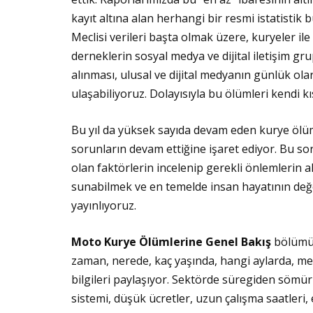
kayıt altına alan herhangi bir resmi istatistik bul
Meclisi verileri başta olmak üzere, kuryeler il
derneklerin sosyal medya ve dijital iletişim grup
alınması, ulusal ve dijital medyanın günlük ola
ulaşabiliyoruz. Dolayısıyla bu ölümleri kendi kıs
Bu yıl da yüksek sayıda devam eden kurye ölümleri
sorunların devam ettiğine işaret ediyor. Bu s
olan faktörlerin incelenip gerekli önlemlerin 
sunabilmek ve en temelde insan hayatının de
yayınlıyoruz.
Moto Kurye Ölümlerine Genel Bakış
bölümü,
zaman, nerede, kaç yaşında, hangi aylarda, mevs
bilgileri paylaşıyor. Sektörde süregiden sömür
sistemi, düşük ücretler, uzun çalışma saatleri,