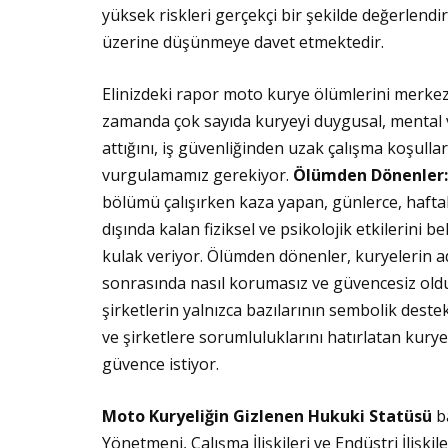
yüksek riskleri gerçekçi bir şekilde değerlend
üzerine düşünmeye davet etmektedir.
Elinizdeki rapor moto kurye ölümlerini merkez
zamanda çok sayıda kuryeyi duygusal, mental ve 
attığını, iş güvenliğinden uzak çalışma koşullar
vurgulamamız gerekiyor.
Ölümden Dönenler: 
bölümü çalışırken kaza yapan, günlerce, hafta
dışında kalan fiziksel ve psikolojik etkilerini
kulak veriyor. Ölümden dönenler, kuryelerin ad
sonrasında nasıl korumasız ve güvencesiz oldu
şirketlerin yalnızca bazılarının sembolik dest
ve şirketlere sorumluluklarını hatırlatan kuryel
güvence istiyor.
Moto Kuryeliğin Gizlenen Hukuki Statüsü
ba
Yönetmeni, Çalışma İlişkileri ve Endüstri İlişkil