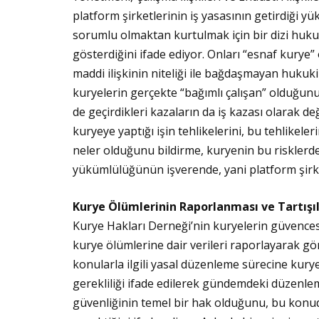
platform şirketlerinin iş yasasının getirdiği y
sorumlu olmaktan kurtulmak için bir dizi hukuka
gösterdiğini ifade ediyor. Onları “esnaf kurye
maddi ilişkinin niteliği ile bağdaşmayan hukuki 
kuryelerin gerçekte “bağımlı çalışan” olduğunu,
de geçirdikleri kazaların da iş kazası olarak de
kuryeye yaptığı işin tehlikelerini, bu tehlikeler
neler olduğunu bildirme, kuryenin bu risklerd
yükümlülüğünün işverende, yani platform şirke
Kurye Ölümlerinin Raporlanması ve Tartış
Kurye Hakları Derneği’nin kuryelerin güvence
kurye ölümlerine dair verileri raporlayarak g
konularla ilgili yasal düzenleme sürecine kurye
gerekliliği ifade edilerek gündemdeki düzenleme t
güvenliğinin temel bir hak olduğunu, bu konu