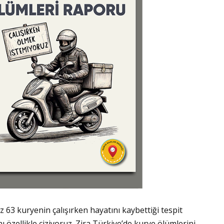
 63 kuryenin çalışırken hayatını kaybettiği tespit
nı özellikle çiziyoruz. Zira Türkiye’de kurye ölümlerini