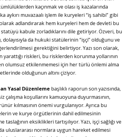
ükümlülüklerden kaçınmak ve olası iş kazalarında
 aykırı muvazaalı işlem ile kuryeleri “iş sahibi” gibi
” olarak adlandırarak hem kuryeleri hem de devleti bu
statüyü kabule zorladıklarını dile getiriyor. Özveri, bu
 dolayısıyla da hukuki statülerinin “işçi” olduğunu ve
ğerlendirilmesi gerektiğini belirtiyor. Yazı son olarak,
in yarattığı riskleri, bu risklerden korunma yollarının
en olumsuz etkilenmemesi için her türlü önlemi alma
tlerinde olduğunun altını çiziyor.
ılan Yasal Düzenleme
başlıklı raporun son yazısında,
siz çalışma koşullarını kamuoyuna duyurmasının,
örünür kılmasının önemi vurgulanıyor. Ayrıca bu
lerin ve kurye örgütlerinin dahil edilmesinin
aslağının eksiklikleri tartışılıyor. Yazı, işçi sağlığı ve
da uluslararası normlara uygun hareket edilmesi