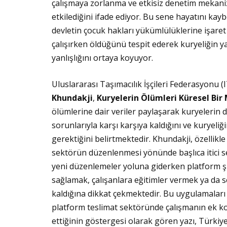
çalışmaya zorlanma ve etkisiz denetim mekaniz
etkilediğini ifade ediyor. Bu sene hayatını ka
devletin çocuk hakları yükümlülüklerine işaret 
çalışırken öldüğünü tespit ederek kuryeliğin yal
yanlışlığını ortaya koyuyor.
Uluslararası Taşımacılık İşçileri Federasyonu (
Khundakji
,
Kuryelerin Ölümleri Küresel Bir
ölümlerine dair veriler paylaşarak kuryelerin d
sorunlarıyla karşı karşıya kaldığını ve kuryeliğ
gerektiğini belirtmektedir. Khundakji, özellikle
sektörün düzenlenmesi yönünde başlıca itici 
yeni düzenlemeler yoluna giderken platform şi
sağlamak, çalışanlara eğitimler vermek ya d
kaldığına dikkat çekmektedir. Bu uygulamalar
platform teslimat sektöründe çalışmanın ek ko
ettiğinin göstergesi olarak gören yazı, Türkiye’