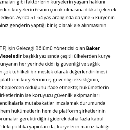
maları gibi faktörlerin kuryelerin yaşam hakkını
ybeden kuryelerin 6’sının çocuk olmasına dikkat çekerek
ediyor. Ayrıca 51-64 yaş aralığında da yine 6 kuryenin
nız gençlerin yaptığı bir iş olarak ele alınmasının
ITF) İşin Geleceği Bölümü Yöneticisi olan
Baker
 Meseledir
başlıklı yazısında çeşitli ülkelerden kurye
ünyanın her yerinde ciddi iş güvenliği ve sağlık
in çok tehlikeli bir meslek olarak değerlendirilmesi
 platform kuryelerinin iş güvenliği eksikliğinin,
sebeplerden olduğunu ifade etmekte; hükümetlerin
rketlerinin ise koruyucu güvenlik ekipmanları
a sendikalarla mutabakatlar imzalamak durumunda
ı hem hükümetlerin hem de platform şirketlerinin
rumalar gerektirdiğini giderek daha fazla kabul
deki politika yapıcıları da, kuryelerin maruz kaldığı