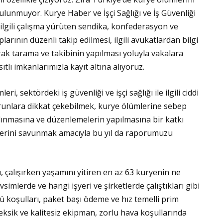
unmuyor. Kurye Haber ve İşçi Sağlığı ve İş Güvenliği
e ilgili çalışma yürüten sendika, konfederasyon ve
larının düzenli takip edilmesi, ilgili avukatlardan bilgi
rak tarama ve takibinin yapılması yoluyla vakalara
ıtlı imkanlarımızla kayıt altına alıyoruz.
, sektördeki iş güvenliği ve işçi sağlığı ile ilgili ciddi
orunlara dikkat çekebilmek, kurye ölümlerine sebep
alınmasına ve düzenlemelerin yapılmasına bir katkı
ğerini savunmak amacıyla bu yıl da raporumuzu
 çalışırken yaşamını yitiren en az 63 kuryenin ne
imlerde ve hangi işyeri ve şirketlerde çalıştıkları gibi
ü koşulları, paket başı ödeme ve hız temelli prim
 eksik ve kalitesiz ekipman, zorlu hava koşullarında