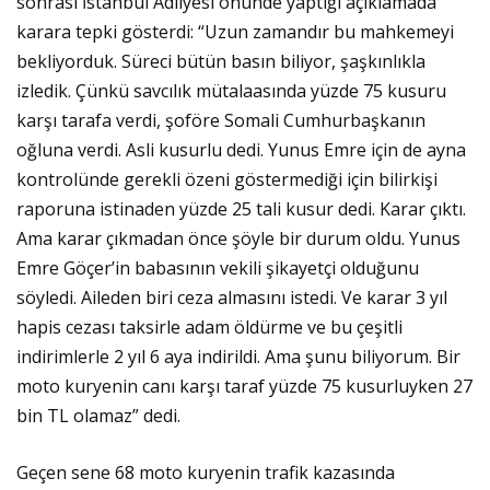
sonrası İstanbul Adliyesi önünde yaptığı açıklamada
karara tepki gösterdi: “Uzun zamandır bu mahkemeyi
bekliyorduk. Süreci bütün basın biliyor, şaşkınlıkla
izledik. Çünkü savcılık mütalaasında yüzde 75 kusuru
karşı tarafa verdi, şoföre Somali Cumhurbaşkanın
oğluna verdi. Asli kusurlu dedi. Yunus Emre için de ayna
kontrolünde gerekli özeni göstermediği için bilirkişi
raporuna istinaden yüzde 25 tali kusur dedi. Karar çıktı.
Ama karar çıkmadan önce şöyle bir durum oldu. Yunus
Emre Göçer’in babasının vekili şikayetçi olduğunu
söyledi. Aileden biri ceza almasını istedi. Ve karar 3 yıl
hapis cezası taksirle adam öldürme ve bu çeşitli
indirimlerle 2 yıl 6 aya indirildi. Ama şunu biliyorum. Bir
moto kuryenin canı karşı taraf yüzde 75 kusurluyken 27
bin TL olamaz” dedi.
Geçen sene 68 moto kuryenin trafik kazasında