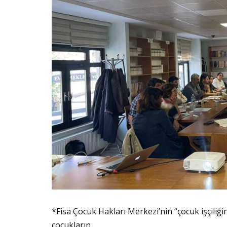
*Fisa Çocuk Hakları Merkezi’nin “çocuk işçiliğ
çocukların