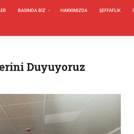
LER
BASINDA BIZ
HAKKIMIZDA
ŞEFFAFLIK
lerini Duyuyoruz