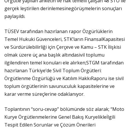
Örgütle yapılan anketin ve hak temelli çalışan 48 STÖ ile
gerçek leştirilen derinlemesinegörüşmelerin sonuçları
paylaşıldı.
TÜSEV tarafından hazırlanan rapor Özgürlüklerin
Temel Hukuki Güvenceleri, STK’ların FinansalKapasitesi
ve Sürdürülebilirliği için Çerçeve ve Kamu – STK İlişkisi
olmak üzere üç ana başlık altındasivil toplumu
ilgilendiren temel konuları ele alırken;STGM tarafından
hazırlanan Türkiye’de Sivil Toplum Örgütleri:
Örgütlenme Özgürlüğü ve Katılım HakkıRaporu ise sivil
toplum örgütlerinin savunuculuk kapasitelerine ve
karar verme süreçlerine odaklanıyor.
Toplantının “soru-cevap” bölümünde söz alarak; “Moto
Kurye Örgütlenmelerine Genel Bakış Kuryelikleİlgili
Tespit Edilen Sorunlar ve Çözüm Önerileri