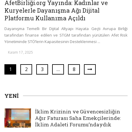
AfetBirliği.org Yayında: Kadınlar ve
Kuryelerle Dayanışma Ağı Dijital
Platformu Kullanıma Açıldı
Dayanışma Temelli Bir Dijital Altyapı Hayata Geçti Avrupa Birliği
tarafından finanse edilen ve STGM tarafından yürütülen Afet Risk
Yönetiminde STÖ’lerin Kapasitesinin Desteklenmesi ...
Kasım 17, 2025
1
2
3
…
8
YENI
İklim Krizinin ve Güvencesizliğin
Ağır Faturası Saha Emekçilerinde:
İklim Adaleti Forumu’ndaydık