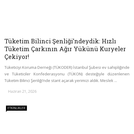
Tüketim Bilinci Şenliği’ndeydik: Hızlı
Tüketim Çarkının Ağır Yükünü Kuryeler
Çekiyor!
Tüketiciyi Koruma Derneği (TÜKODER) İstanbul Şubesi ev sahipliğinde
ve Tüketiciler Konfederasyonu (TÜKON) desteğiyle düzenlenen
Tüketim Bilinci Şenliği’nde stant açarak yerimizi aldık. Meslek ...
Haziran 21, 2026
ETKINLIKLER