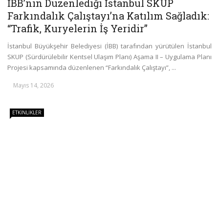
İBB’nin Düzenlediği İstanbul SKUP
Farkındalık Çalıştayı’na Katılım Sağladık:
“Trafik, Kuryelerin İş Yeridir”
İstanbul Büyükşehir Belediyesi (İBB) tarafından yürütülen İstanbul
SKUP (Sürdürülebilir Kentsel Ulaşım Planı) Aşama II – Uygulama Planı
Projesi kapsamında düzenlenen “Farkındalık Çalıştayı”, ...
Mayıs 14, 2026
ETKINLIKLER